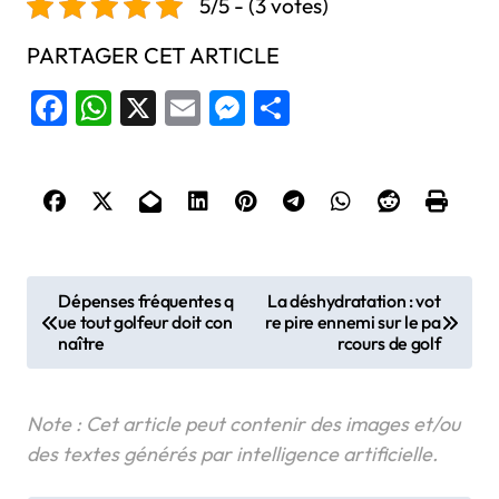
5/5 - (3 votes)
PARTAGER CET ARTICLE
Facebook
WhatsApp
X
Email
Messenger
Share
N
Dépenses fréquentes q
La déshydratation : vot
ue tout golfeur doit con
re pire ennemi sur le pa
a
naître
rcours de golf
v
i
g
a