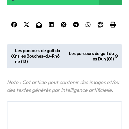
N
Les parcours de golf da
Les parcours de golf da
ns les Bouches-du-Rhô
a
ns l’Ain (01)
ne (13)
v
i
g
a
t
i
o