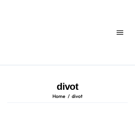
Skip
to
content
divot
Home
divot