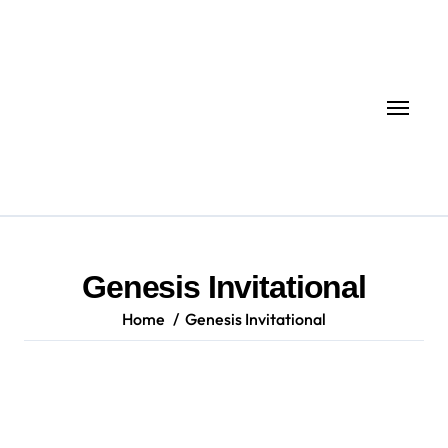
Skip
to
content
Genesis Invitational
Home
Genesis Invitational