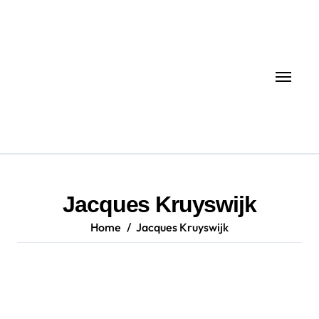
Skip
to
content
Jacques Kruyswijk
Home
Jacques Kruyswijk