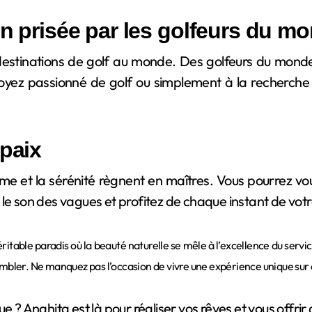
on prisée par les golfeurs du mo
stinations de golf au monde. Des golfeurs du monde e
 soyez passionné de golf ou simplement à la recherche
 paix
lme et la sérénité règnent en maîtres. Vous pourrez v
le son des vagues et profitez de chaque instant de votr
véritable paradis où la beauté naturelle se mêle à l’excellence du serv
bler. Ne manquez pas l’occasion de vivre une expérience unique sur
e ? Anahita est là pour réaliser vos rêves et vous offri