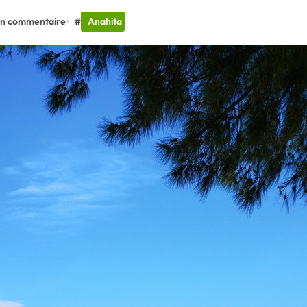
n commentaire
#
Anahita