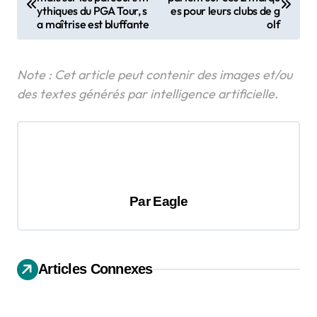
a
ythiques du PGA Tour, s
es pour leurs clubs de g
v
a maîtrise est bluffante
olf
i
g
a
t
i
o
n
Par
Eagle
d
e
l
Articles Connexes
’
a