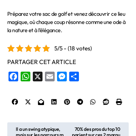
Préparez votre sac de golf et venez découvrir ce lieu
magique, où chaque coup résonne comme une ode à
la nature et à l’élégance.
5/5 - (18 votes)
PARTAGER CET ARTICLE
Facebook
WhatsApp
X
Email
Messenger
Share
N
Il a un swing atypique,
70% des pros du top 10
mais sur les parcours m
parient sur ces 2 marqu