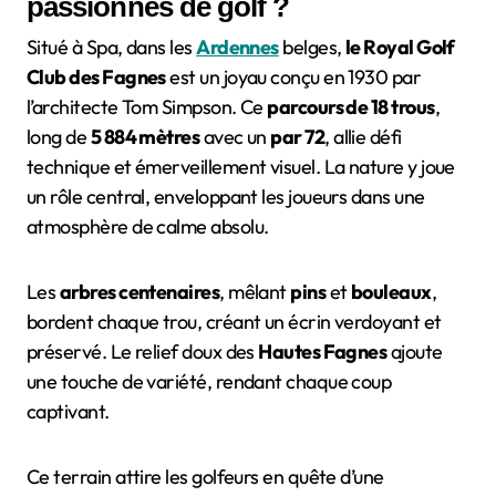
passionnés de golf ?
Situé à Spa, dans les
Ardennes
belges,
le Royal Golf
Club des Fagnes
est un joyau conçu en 1930 par
l’architecte Tom Simpson. Ce
parcours de 18 trous
,
long de
5 884 mètres
avec un
par 72
, allie défi
technique et émerveillement visuel. La nature y joue
un rôle central, enveloppant les joueurs dans une
atmosphère de calme absolu.
Les
arbres centenaires
, mêlant
pins
et
bouleaux
,
bordent chaque trou, créant un écrin verdoyant et
préservé. Le relief doux des
Hautes Fagnes
ajoute
une touche de variété, rendant chaque coup
captivant.
Ce terrain attire les golfeurs en quête d’une