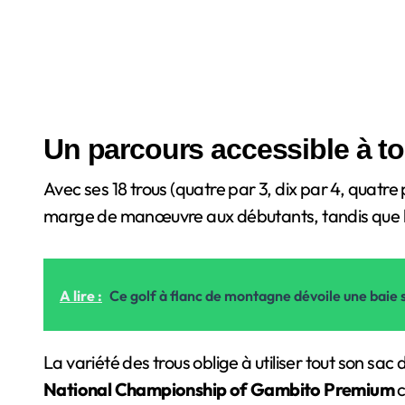
Un parcours accessible à t
Avec ses 18 trous (quatre par 3, dix par 4, quatre 
marge de manœuvre aux débutants, tandis que les
A lire :
Ce golf à flanc de montagne dévoile une baie sci
La variété des trous oblige à utiliser tout son 
National Championship of Gambito Premium
c