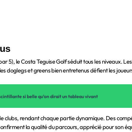
ous
par 5), le Costa Teguise Golf séduit tous les niveaux. Le
 doglegs et greens bien entretenus défient les joueur
ntillante si belle qu’on dirait un tableau vivant
sac de clubs, rendant chaque partie dynamique. Des com
onfirment la qualité du parcours, apprécié pour son équi