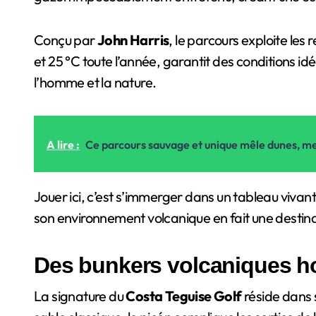
Conçu par
John Harris
, le parcours exploite les
et 25 °C toute l’année, garantit des conditions idé
l’homme et la nature.
A lire :
Ce parcours sauvage et unique mêle dunes, me
Jouer ici, c’est s’immerger dans un tableau vivan
son environnement volcanique en fait une destina
Des bunkers volcaniques 
La signature du
Costa Teguise Golf
réside dans