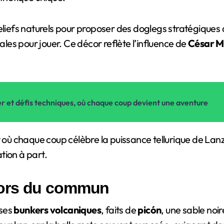
 reliefs naturels pour proposer des doglegs stratégiques
ales pour jouer. Ce décor reflète l’influence de
César M
r et défis techniques, où chaque coup devient une aventure
t où chaque coup célèbre la puissance tellurique de Lan
tion à part.
hors du commun
 ses
bunkers volcaniques
, faits de
picón
, une sable noi