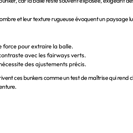
e bunker, car la balle reste souvent exposée, exigeant d
sombre et leur texture rugueuse évoquent un paysage luna
orce pour extraire la balle.
 contraste avec les fairways verts.
 nécessite des ajustements précis.
écrivent ces bunkers comme un test de maîtrise qui rend
enture.