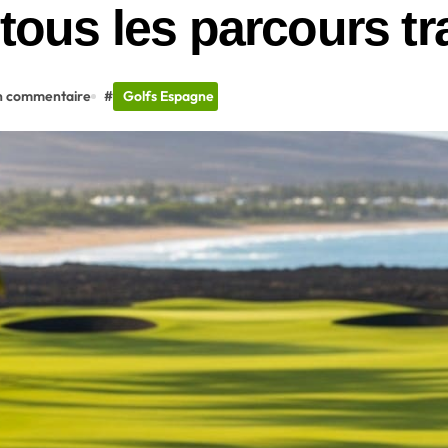
 tous les parcours tr
n commentaire
#
Golfs Espagne