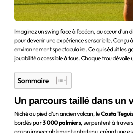
Imaginez un swing face à l’océan, au cœur d’un décor volcanique où la lave figée contraste avec des palmiers luxuriants. Ici, le golf dépasse le simple jeu
pour devenir une expérience sensorielle. Conçu à
environnement spectaculaire. Ce qui séduit les g
jouabilité accessible à tous. Chaque trou dévoile 
Sommaire
Un parcours taillé dans un 
Niché au pied d’un ancien volcan, le
Costa Teguis
bordés par
3 000 palmiers
, serpentent à travers
gazon impeccablement entretenu, créant une est