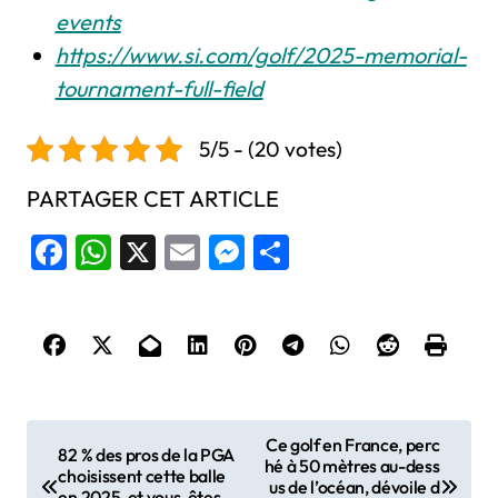
events
https://www.si.com/golf/2025-memorial-
tournament-full-field
5/5 - (20 votes)
PARTAGER CET ARTICLE
Facebook
WhatsApp
X
Email
Messenger
Share
N
Ce golf en France, perc
82 % des pros de la PGA
hé à 50 mètres au-dess
a
choisissent cette balle
us de l’océan, dévoile d
en 2025, et vous, êtes-