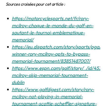
Sources croisées pour cet article :
https://motorcyclesports.net/fr/rory-
mcilroy-choque-le-monde-du-golf-en-
sautant-le-tournoi-emblematique-
memorial/
https://eu.dispatch.com/story/sports/pga/
winner-rory-mcilroy-opts-to-bypass-
memorial-tournament/83851487007/
https://www.espn.com/golf/story/_/id/45301
mcilroy-skip-memorial-tournament-
dublin
https://www.golfdigest.com/story/rory-
mcilroy-not-playing-in-memorial-
tournament-scottie-scheffler-signature-