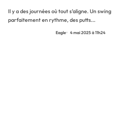
tricolores dans le top 10 !
Il y a des journées où tout s’aligne. Un swing
parfaitement en rythme, des putts...
Eagle
4 mai 2025 à 11h24