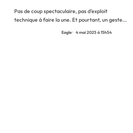
s’inflige 2 points de pénalité et
Pas de coup spectaculaire, pas d’exploit
passe le cut
technique à faire la une. Et pourtant, un geste...
Eagle
4 mai 2025 à 15h54