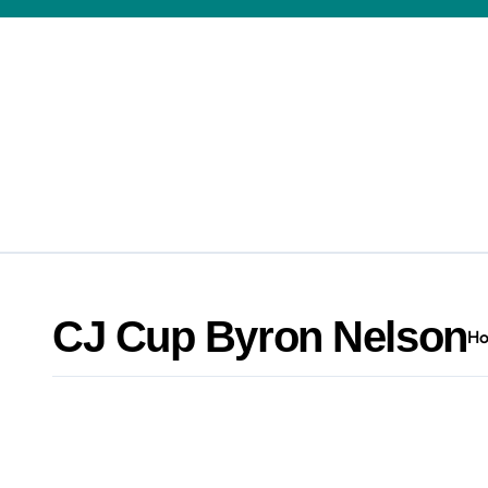
Skip
to
content
CJ Cup Byron Nelson
H