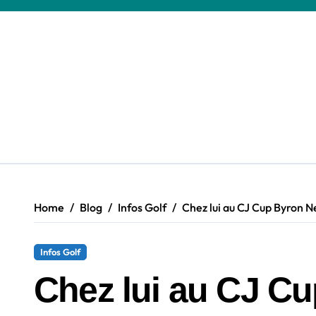
Skip
to
content
Home
Blog
Infos Golf
Chez lui au CJ Cup Byron Ne
Infos Golf
Chez lui au CJ Cu