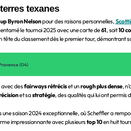
 terres texanes
up Byron Nelson
pour des raisons personnelles,
Scotti
a entamé le tournoi 2025 avec une carte de
61
, soit
10 co
 tête du classement dès le premier tour, démontrant sa 
-Provence (04)
é avec des
fairways rétrécis
et un
rough plus dense
, n
récision
et sa
stratégie
, des qualités qui lui ont permis
une saison 2024 exceptionnelle, où Scheffler a rempor
forme impressionnante avec plusieurs
top 10
en huit tour