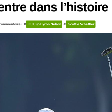
ntre dans l’histoire
commentaire
#
CJ Cup Byron Nelson
#
Scottie Scheffler