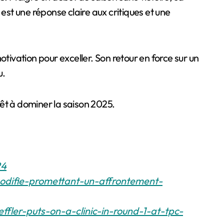
est une réponse claire aux critiques et une
ivation pour exceller. Son retour en force sur un
u.
êt à dominer la saison 2025.
24
-modifie-promettant-un-affrontement-
fler-puts-on-a-clinic-in-round-1-at-tpc-