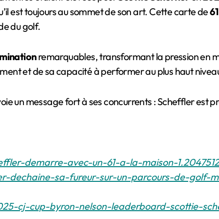
’il est toujours au sommet de son art. Cette carte de
61
de du golf.
mination
remarquables, transformant la pression en mot
ent et de sa capacité à performer au plus haut nivea
ie un message fort à ses concurrents : Scheffler est pr
heffler-demarre-avec-un-61-a-la-maison-1.204751
ffler-dechaine-sa-fureur-sur-un-parcours-de-golf
5-cj-cup-byron-nelson-leaderboard-scottie-schef