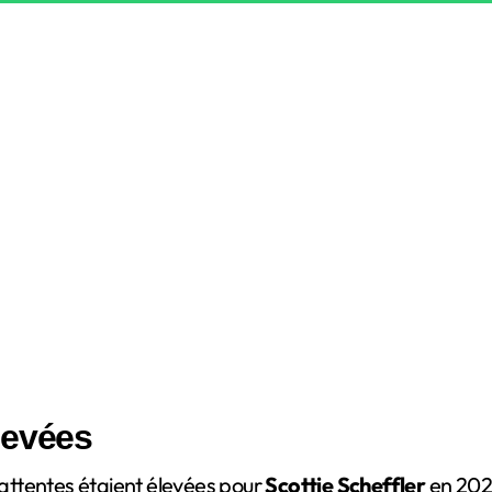
levées
attentes étaient élevées pour
Scottie Scheffler
en 2025