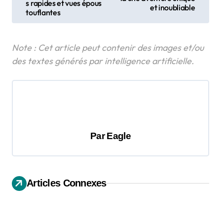
v
s rapides et vues épous
et inoubliable
touflantes
i
g
a
t
i
o
n
d
Par
Eagle
e
l
’
Articles Connexes
a
r