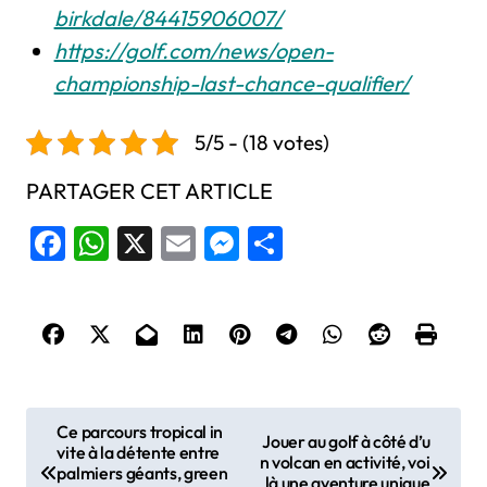
birkdale/84415906007/
https://golf.com/news/open-
championship-last-chance-qualifier/
5/5 - (18 votes)
PARTAGER CET ARTICLE
Facebook
WhatsApp
X
Email
Messenger
Share
N
Ce parcours tropical in
Jouer au golf à côté d’u
vite à la détente entre
a
n volcan en activité, voi
palmiers géants, green
là une aventure unique