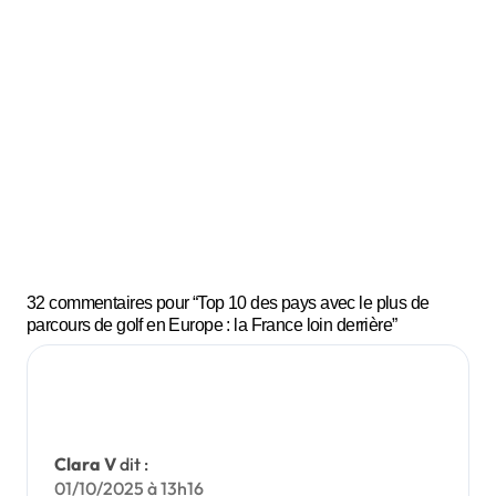
mauva
is coup
mais
jamais
Pourq
des
uoi tu
bons ?
perds
toujour
s des
balles
32 commentaires pour “Top 10 des pays avec le plus de
au
parcours de golf en Europe : la France loin derrière”
même
endroit
et que
c’est
Clara V
dit :
pas de
01/10/2025 à 13h16