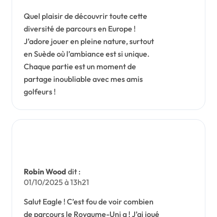
la
malch
Quel plaisir de découvrir toute cette
ance
diversité de parcours en Europe !
J’adore jouer en pleine nature, surtout
en Suède où l’ambiance est si unique.
Chaque partie est un moment de
partage inoubliable avec mes amis
golfeurs !
Robin Wood
dit :
01/10/2025 à 13h21
Salut Eagle ! C’est fou de voir combien
de parcours le Royaume-Uni a ! J’ai joué