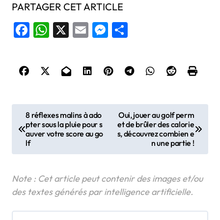
PARTAGER CET ARTICLE
Facebook
WhatsApp
X
Email
Messenger
Share
N
8 réflexes malins à ado
Oui, jouer au golf perm
pter sous la pluie pour s
et de brûler des calorie
a
auver votre score au go
s, découvrez combien e
v
lf
n une partie !
i
g
a
t