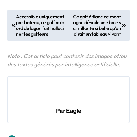
N
Accessible uniquement
Ce golf à flanc de mont
par bateau, ce golf au b
agne dévoile une baie s
a
ord du lagon fait halluci
cintillante si belle qu’on
v
ner les golfeurs
dirait un tableau vivant
i
g
a
t
i
o
n
Par
Eagle
d
e
l