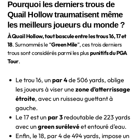
Pourquoi les derniers trous de
Quail Hollow traumatisent même
les meilleurs joueurs du monde ?
À Quail Hollow, tout bascule entre les trous 16, 17 et
18
. Surnommés le “
Green Mile
”, ces trois derniers
trous sont considérés parmi les plus
punitifs du PGA
Tour
.
Le trou 16, un
par 4
de 506 yards, oblige
les joueurs à viser une
zone d’atterrissage
étroite
, avec un ruisseau guettant à
gauche.
Le 17 est un
par 3
redoutable de 223 yards
avec un
green surélevé
et entouré d’eau.
Enfin, le 18, par 4 de 494 yards, impose un