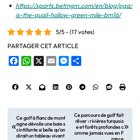
https://sports.betmgm.com/en/blog/pga/wh
is-the-quail-hollow-green-mile-bm16/
5/5 - (17 votes)
PARTAGER CET ARTICLE
Facebook
WhatsApp
X
Email
Messenger
Share
N
Ce parcours de golf fait
Ce golf à flanc de mont
rêver : rivières turquois
a
agne dévoile une baie s
e et forêts profondes c
cintillante si belle qu’on
v
omme jamais vues en F
dirait un tableau vivant
rance