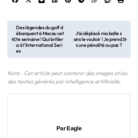
N
Des légendes du golf d
ébarquent à Macau cet
J’ai déplacé ma balle s
a
te semaine ! Qui briller
ans le vouloir ! Je prend
v
a à l’International Seri
s une pénalité ou pas ?
es
i
g
a
t
i
o
n
d
Par
Eagle
e