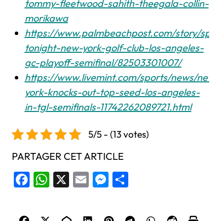
tommy-fleetwood-sahith-theegala-collin-
morikawa
https://www.palmbeachpost.com/story/spor
tonight-new-york-golf-club-los-angeles-
gc-playoff-semifinal/82503301007/
https://www.livemint.com/sports/news/new-
york-knocks-out-top-seed-los-angeles-
in-tgl-semifinals-11742262089721.html
5/5 - (13 votes)
PARTAGER CET ARTICLE
Facebook
WhatsApp
X
Email
Messenger
Share