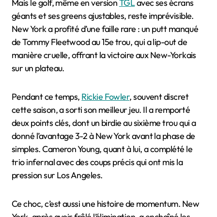
Mais le golf, même en version
TGL
avec ses écrans
géants et ses greens ajustables, reste imprévisible.
New York a profité d’une faille rare : un putt manqué
de Tommy Fleetwood au 15e trou, qui a lip-out de
manière cruelle, offrant la victoire aux New-Yorkais
sur un plateau.
Pendant ce temps,
Rickie Fowler
, souvent discret
cette saison, a sorti son meilleur jeu. Il a remporté
deux points clés, dont un birdie au sixième trou qui a
donné l’avantage 3-2 à New York avant la phase de
simples. Cameron Young, quant à lui, a complété le
trio infernal avec des coups précis qui ont mis la
pression sur Los Angeles.
Ce choc, c’est aussi une histoire de momentum. New
York, après avoir frôlé l’élimination, a enchaîné les