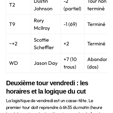
Dustin
-2
Tour non
T2
Johnson
(partiel)
terminé
Rory
T9
-1 (69)
Terminé
McIlroy
Scottie
~+2
+2
Terminé
Scheffler
+7 (10
Abandon
WD
Jason Day
trous)
(dos)
Deuxième tour vendredi : les
horaires et la logique du cut
La logistique de vendredi est un casse-tête. Le
premier tour doit reprendre à 6h35 du matin (heure