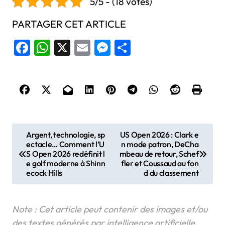
5/5 - (18 votes)
PARTAGER CET ARTICLE
Facebook
WhatsApp
X
Email
Messenger
Share
N
Argent, technologie, sp
US Open 2026 : Clark e
ectacle… Comment l’U
n mode patron, DeCha
a
S Open 2026 redéfinit l
mbeau de retour, Schef
v
e golf moderne à Shinn
fler et Coussaud au fon
ecock Hills
d du classement
i
g
a