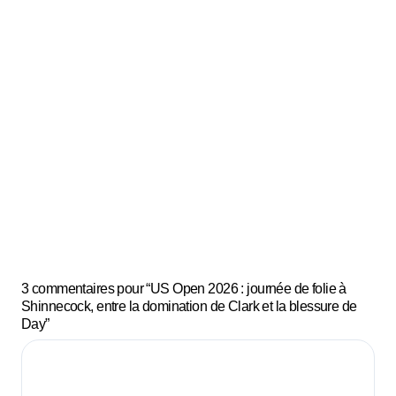
chaqu
tition
e
mauva
is coup
mais
jamais
Pourq
des
uoi tu
bons ?
perds
toujour
s des
balles
3 commentaires pour “US Open 2026 : journée de folie à
au
Shinnecock, entre la domination de Clark et la blessure de
même
Day”
endroit
et que