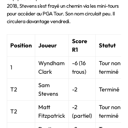
2018, Stevens s’est frayé un chemin via les mini-tours
pour accéder au PGA Tour. Son nom circulait peu. Il
circulera davantage vendredi.
Score
Position
Joueur
Statut
R1
Wyndham
-6 (16
Tour non
1
Clark
trous)
terminé
Sam
T2
-2
Terminé
Stevens
Matt
-2
Tour non
T2
Fitzpatrick
(partiel)
terminé