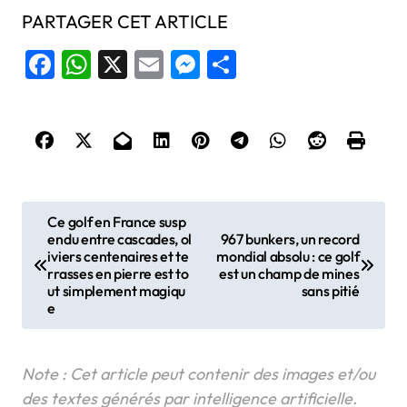
PARTAGER CET ARTICLE
Facebook
WhatsApp
X
Email
Messenger
Share
N
Ce golf en France susp
endu entre cascades, ol
967 bunkers, un record
a
iviers centenaires et te
mondial absolu : ce golf
v
rrasses en pierre est to
est un champ de mines
ut simplement magiqu
sans pitié
i
e
g
a
t