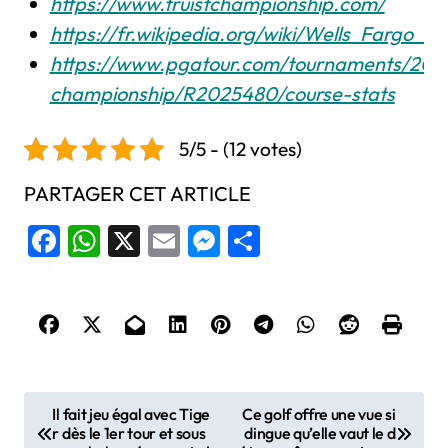
https://www.truistchampionship.com/
https://fr.wikipedia.org/wiki/Wells_Fargo_
https://www.pgatour.com/tournaments/2025
championship/R2025480/course-stats
5/5 - (12 votes)
PARTAGER CET ARTICLE
Facebook
WhatsApp
X
Email
Messenger
Share
N
Il fait jeu égal avec Tige
Ce golf offre une vue si
r dès le 1er tour et sous
dingue qu’elle vaut le d
a