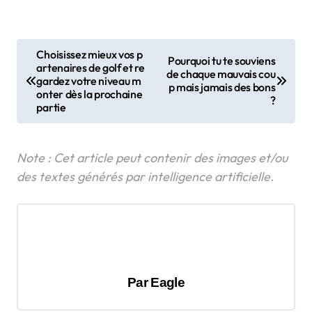
N
Choisissez mieux vos p
Pourquoi tu te souviens
artenaires de golf et re
a
de chaque mauvais cou
gardez votre niveau m
p mais jamais des bons
v
onter dès la prochaine
?
partie
i
g
a
t
i
o
n
d
Par
Eagle
e