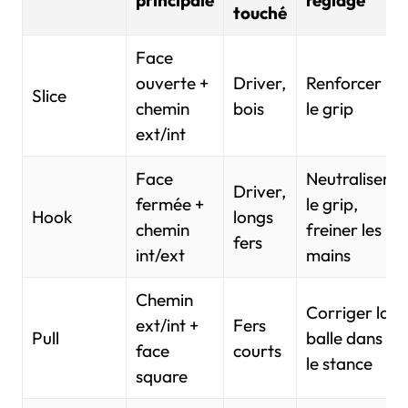
principale
réglage
touché
Face
ouverte +
Driver,
Renforcer
Slice
chemin
bois
le grip
ext/int
Face
Neutraliser
Driver,
fermée +
le grip,
Hook
longs
chemin
freiner les
fers
int/ext
mains
Chemin
Corriger la
ext/int +
Fers
Pull
balle dans
face
courts
le stance
square