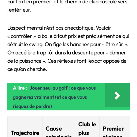
partent en premier, et le chemin de club bascule vers
l’extérieur.
L’aspect mental n’est pas anecdotique. Vouloir
« contrôler » la balle à tout prix est précisément ce qui
détruit le swing. On fige les hanches pour « être sûr ».
On accélère trop tôt dans la descente pour « donner
de la puissance ». Ces réflexes font l’exact opposé de
ce qu’on cherche.
A lire :
Jouer seul au golf : ce que vous
gagnerez vraiment (et ce que vous
risquez de perdre)
Club le
Cause
Premier
Trajectoire
plus