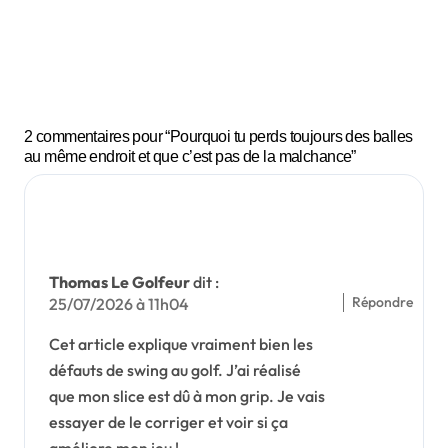
ssez
bons ?
mieux
vos
parten
aires
2 commentaires pour “Pourquoi tu perds toujours des balles
de golf
au même endroit et que c’est pas de la malchance”
et
regard
ez
votre
Thomas Le Golfeur
dit :
niveau
Répondre
25/07/2026 à 11h04
monter
dès la
Cet article explique vraiment bien les
procha
défauts de swing au golf. J’ai réalisé
que mon slice est dû à mon grip. Je vais
ine
essayer de le corriger et voir si ça
partie
améliore mon jeu !