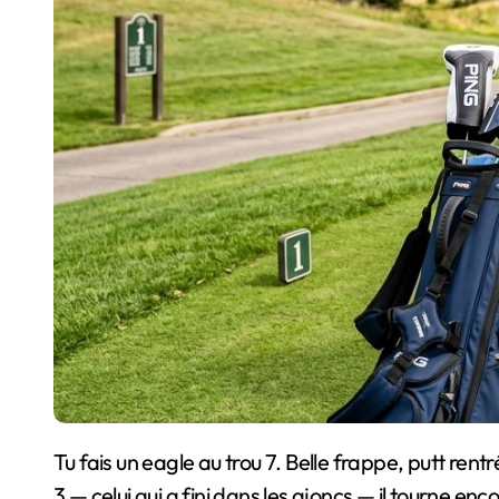
Tu fais un eagle au trou 7. Belle frappe, putt re
3 — celui qui a fini dans les ajoncs — il tourne en