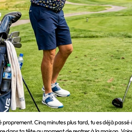
ntré proprement. Cinq minutes plus tard, tu es déjà pass
core dans ta tête au moment de rentrer à la maison. Voire 