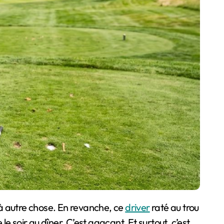
é à autre chose. En revanche, ce
driver
raté au trou
le soir au dîner. C’est agaçant. Et surtout, c’est