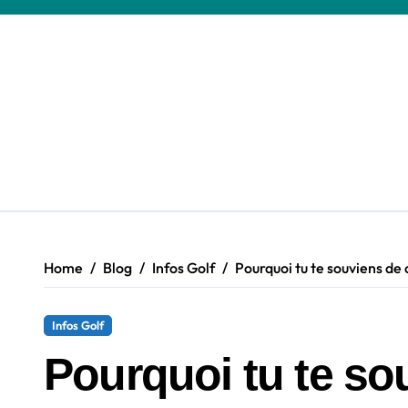
Skip
to
content
Home
Blog
Infos Golf
Pourquoi tu te souviens de
Infos Golf
Pourquoi tu te s