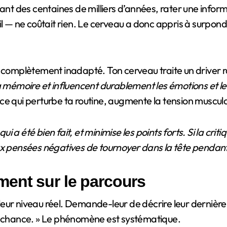
dant des centaines de milliers d’années, rater une infor
il — ne coûtait rien. Le cerveau a donc appris à surpon
st complètement inadapté. Ton cerveau traite un drive
a mémoire et influencent durablement les émotions et le
 ce qui perturbe ta routine, augmente la tension muscula
qui a été bien fait, et minimise les points forts. Si la cr
aux pensées négatives de tournoyer dans la tête pendan
ent sur le parcours
r niveau réel. Demande-leur de décrire leur dernière par
u de chance. » Le phénomène est systématique.