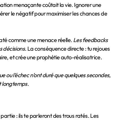
mation menaçante coûtait la vie. Ignorer une
dérer le négatif pour maximiser les chances de
r raté comme une menace réelle.
Les feedbacks
s décisions.
La conséquence directe : tu rejoues
ire, et crée une prophétie auto-réalisatrice.
itique ou l’échec n’ont duré que quelques secondes,
t longtemps.
tie : ils te parleront des trous ratés. Les