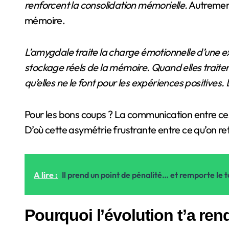
renforcent la consolidation mémorielle.
Autrement
mémoire.
L’amygdale traite la charge émotionnelle d’une 
stockage réels de la mémoire. Quand elles traite
qu’elles ne le font pour les expériences positive
Pour les bons coups ? La communication entre ces 
D’où cette asymétrie frustrante entre ce qu’on reti
A lire :
Il prend un point de pénalité… et remporte le t
Pourquoi l’évolution t’a re