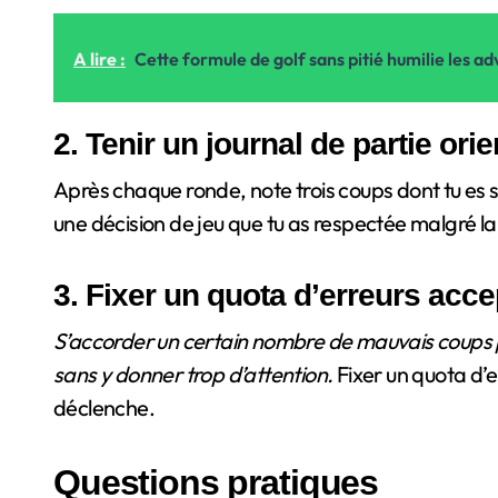
A lire :
Cette formule de golf sans pitié humilie les adve
2. Tenir un journal de partie orie
Après chaque ronde, note trois coups dont tu es sat
une décision de jeu que tu as respectée malgré la p
3. Fixer un quota d’erreurs acc
S’accorder un certain nombre de mauvais coups par
sans y donner trop d’attention.
Fixer un quota d’e
déclenche.
Questions pratiques