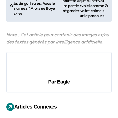
naire toxique ruiner vot
a
bs de golf sales. Vous le
re partie : voici comme
s aimez ? Alors nettoye
v
nt garder votre calme s
z-les
ur le parcours
i
g
a
t
i
o
n
d
Par
Eagle
e
l
’
Articles Connexes
a