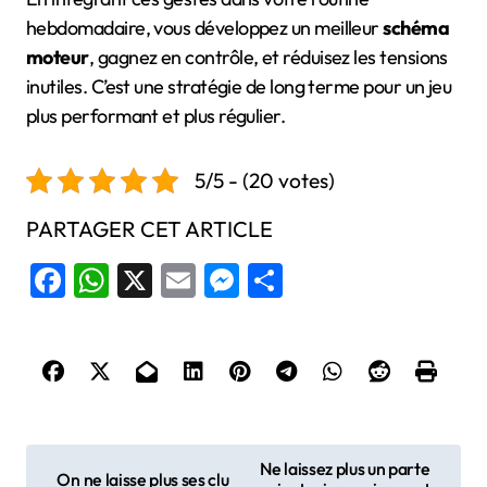
hebdomadaire, vous développez un meilleur
schéma
moteur
, gagnez en contrôle, et réduisez les tensions
inutiles. C’est une stratégie de long terme pour un jeu
plus performant et plus régulier.
5/5 - (20 votes)
PARTAGER CET ARTICLE
Facebook
WhatsApp
X
Email
Messenger
Share
N
Ne laissez plus un parte
On ne laisse plus ses clu