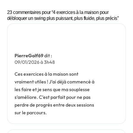
balles
23 commentaires pour “4 exercices à la maison pour
au
débloquer un swing plus puissant, plus fluide, plus précis”
même
endroit
et que
c’est
PierreGolf69
dit :
pas de
09/01/2026 à 3h48
la
malch
Ces exercices à la maison sont
ance
vraiment utiles ! J’ai déjà commencé à
les faire et je sens que ma souplesse
s’améliore. C’est parfait pour ne pas
perdre de progrès entre deux sessions
sur le parcours.