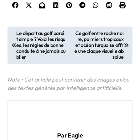
N
Le départ au golf paraî
Ce golf entre roche noi
t simple ? Voici les risqu
re, palmiers tropicaux
a
es, les règles de bonne
et océan turquoise offr
v
conduite à ne jamais ou
e une claque visuelle ab
blier
solue
i
g
a
t
i
o
n
d
Par
Eagle