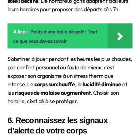
soleil décline
. De nombreux golfs adaptent d’ailleurs
leurs horaires pour proposer des départs dès 7h.
A lire :
Poids d'une balle de golf : Tout
ce que vous devez savoir
S’obstiner à jouer pendant les heures les plus chaudes,
par confort personnel ou faute de mieux, c’est
exposer son organisme à un stress thermique
intense. Le
corps surchauffe
, la
lucidité diminue
et
les
risques de malaise augmentent
. Choisir son
horaire, c’est déjà se protéger.
6. Reconnaissez les signaux
d’alerte de votre corps