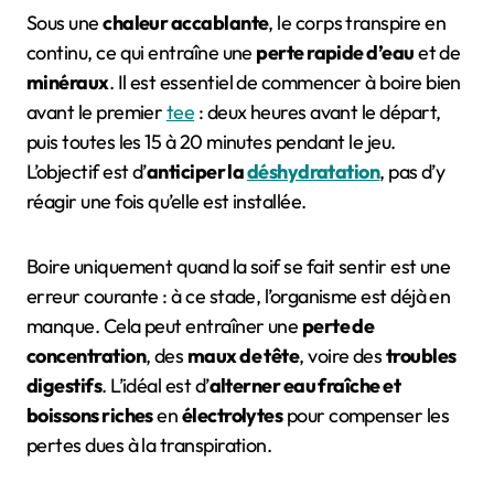
Sous une
chaleur accablante
, le corps transpire en
continu, ce qui entraîne une
perte rapide d’eau
et de
minéraux
. Il est essentiel de commencer à boire bien
avant le premier
tee
: deux heures avant le départ,
puis toutes les 15 à 20 minutes pendant le jeu.
L’objectif est d’
anticiper la
déshydratation
, pas d’y
réagir une fois qu’elle est installée.
Boire uniquement quand la soif se fait sentir est une
erreur courante : à ce stade, l’organisme est déjà en
manque. Cela peut entraîner une
perte de
concentration
, des
maux de tête
, voire des
troubles
digestifs
. L’idéal est d’
alterner eau fraîche et
boissons riches
en
électrolytes
pour compenser les
pertes dues à la transpiration.