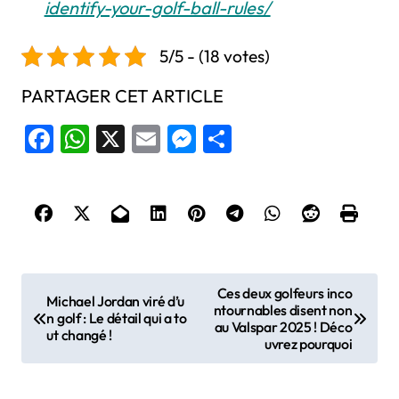
identify-your-golf-ball-rules/
5/5 - (18 votes)
PARTAGER CET ARTICLE
Facebook
WhatsApp
X
Email
Messenger
Share
N
Ces deux golfeurs inco
Michael Jordan viré d’u
ntournables disent non
a
n golf : Le détail qui a to
au Valspar 2025 ! Déco
ut changé !
v
uvrez pourquoi
i