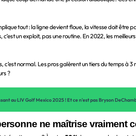
lique tout : la ligne devient floue, la vitesse doit être 
 c’est un exploit, pas une routine. En 2022, les meilleur
s, c’est normal. Les pros galèrent un tiers du temps à 3
urs ?
puissant au LIV Golf Mexico 2025 ! Et ce n'est pas Bryson DeCha
personne ne maîtrise vraiment c