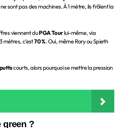
 ne sont pas des machines. À 1 mètre, ils frôlent la
ffres viennent du
PGA Tour
lui-même, via
 3 mètres, c’est
70 %
. Oui, même Rory ou Spieth
putts
courts, alors pourquoi se mettre la pression
e green ?