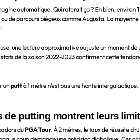
agine automatique. Qui raterait ça ? Eh bien, environ
1
s
ou de parcours piégeux comme Augusta. La moyenne
l.
ieuse, une lecture approximative ou juste un moment de 
s stats de la saison 2022-2023 confirment cette tendance
er un
putt
à 1 mètre n’est pas une honte intergalactique. L
s de putting montrent leurs limi
s cadors du
PGA Tour
. À 2 mètres, le taux de réussite ch
chaque coup demande une précision diabolique. Ces chif