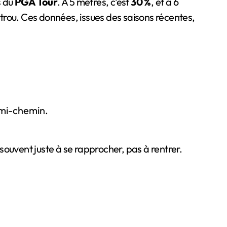
s du
PGA Tour
. À 5 mètres, c’est
30 %
, et à 6
du trou. Ces données, issues des saisons récentes,
à mi-chemin.
souvent juste à se rapprocher, pas à rentrer.