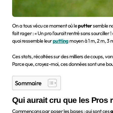
On a tous vécu ce moment où le
putter
semble no
fait rager : « Un pro l’aurait rentré sans sourcille
quoi ressemble leur
putting
moyen à 1 m, 2 m, 3 m
Ces stats, récoltées sur des milliers de coups, vo
Parce que, croyez-moi, ces données sont une bouf
Sommaire
Qui aurait cru que les Pros 
Commençons par poser les bases : qui sont ces
g