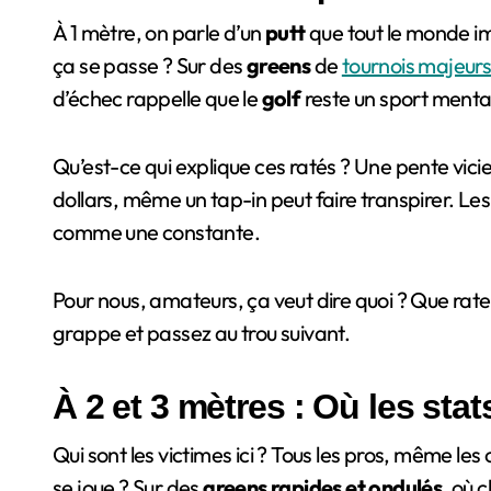
À 1 mètre, on parle d’un
putt
que tout le monde im
ça se passe ? Sur des
greens
de
tournois majeur
d’échec rappelle que le
golf
reste un sport menta
Qu’est-ce qui explique ces ratés ? Une pente vic
dollars, même un tap-in peut faire transpirer. Le
comme une constante.
Pour nous, amateurs, ça veut dire quoi ? Que rat
grappe et passez au trou suivant.
À 2 et 3 mètres : Où les stat
Qui sont les victimes ici ? Tous les pros, même le
se joue ? Sur des
greens rapides et ondulés
, où 