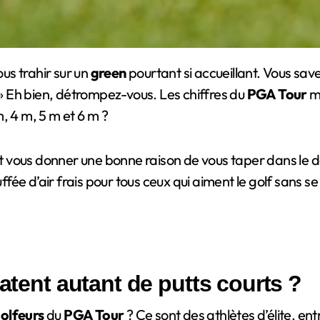
us trahir sur un
green
pourtant si accueillant. Vous save
r ! » Eh bien, détrompez-vous. Les chiffres du
PGA Tour
mo
, 4 m, 5 m et 6 m ?
nt vous donner une bonne raison de vous taper dans le do
fée d’air frais pour tous ceux qui aiment le golf sans 
ratent autant de putts courts ?
olfeurs
du
PGA Tour
? Ce sont des athlètes d’élite, ent