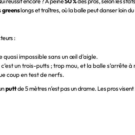
ui réussit encore ? À peine
50 %
des pros, selon les stat
s
greens
longs et traîtres, où la balle peut danser loin 
teurs :
 quasi impossible sans un œil d’aigle.
t c’est un trois-putts ; trop mou, et la balle s’arrête 
e coup en test de nerfs.
 un
putt
de 5 mètres n’est pas un drame. Les pros visent 