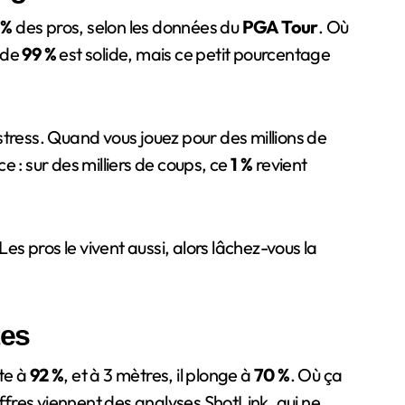
 %
des pros, selon les données du
PGA Tour
. Où
 de
99 %
est solide, mais ce petit pourcentage
stress. Quand vous jouez pour des millions de
 : sur des milliers de coups, ce
1 %
revient
es pros le vivent aussi, alors lâchez-vous la
tes
ute à
92 %
, et à 3 mètres, il plonge à
70 %
. Où ça
fres viennent des analyses ShotLink, qui ne