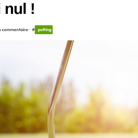
 nul !
n commentaire
#
putting