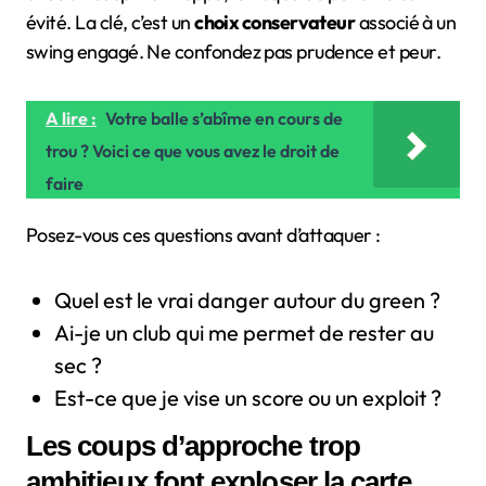
évité. La clé, c’est un
choix conservateur
associé à un
swing engagé. Ne confondez pas prudence et peur.
A lire :
Votre balle s’abîme en cours de
trou ? Voici ce que vous avez le droit de
faire
Posez-vous ces questions avant d’attaquer :
Quel est le vrai danger autour du green ?
Ai-je un club qui me permet de rester au
sec ?
Est-ce que je vise un score ou un exploit ?
Les coups d’approche trop
ambitieux font exploser la carte