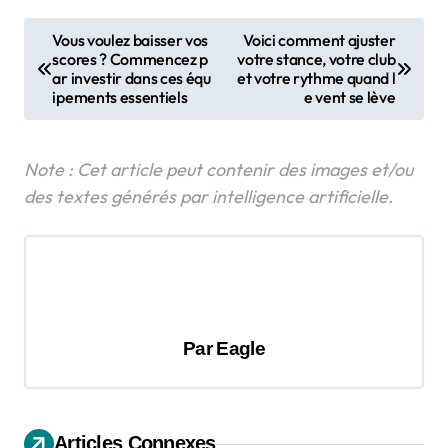
N
Vous voulez baisser vos
Voici comment ajuster
scores ? Commencez p
votre stance, votre club
a
ar investir dans ces équ
et votre rythme quand l
v
ipements essentiels
e vent se lève
i
g
a
t
i
o
n
Par
Eagle
d
e
l
Articles Connexes