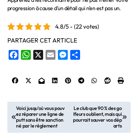
progression à cause d’un détail qui n’en est pas un.
4.8/5 - (22 votes)
PARTAGER CET ARTICLE
Facebook
WhatsApp
X
Email
Messenger
Share
N
Voici jusqu’où vous pouv
Le club que 90 % des go
ez réparer une ligne de
lfeurs oublient, mais qui
a
putt sans être sanction
pourrait sauver vos dép
v
né par le règlement
arts
i